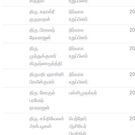
சித்திக்
உறுப்பினர்
திரு. சுதாஸ்ரீ
நிர்வாக
20
குருநாதன்
உறுப்பினர்
திரு. பிரகாஷ்
நிர்வாக
20
தேவராஜன்
உறுப்பினர்
திரு.
நிர்வாக
20
முத்துக்குமார்
உறுப்பினர்
கிருஷ்ணமூர்த்தி
திருமதி. ஹாசினி
நிர்வாக
20
பிரவீன்குமார்
உறுப்பினர்
திரு. கோகுல்
பள்ளிமுதல்வர்
20
பரமேஷ்
நாகராஜன்
திரு. சக்திவேலன்
பெற்றோர்
20
அன்பழகன்
ஆசிரியர்
பிரதிநிதி