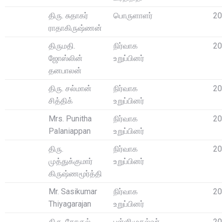
திரு. சுதாகர்
பொருளாளர்
20
ராதாகிருஷ்ணன்
திருமதி.
நிர்வாக
20
ஜோஸ்லின்
உறுப்பினர்
தனபாலன்
திரு. சல்மான்
நிர்வாக
20
சித்திக்
உறுப்பினர்
Mrs. Punitha
நிர்வாக
20
Palaniappan
உறுப்பினர்
திரு.
நிர்வாக
20
முத்துக்குமார்
உறுப்பினர்
கிருஷ்ணமூர்த்தி
Mr. Sasikumar
நிர்வாக
20
Thiyagarajan
உறுப்பினர்
திரு. கோகுல்
பள்ளிமுதல்வர்
20