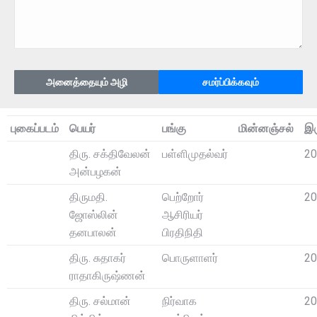
புகைப்படம்
பெயர்
பங்கு
மின்னஞ்சல்
இர
திரு. சக்திவேலன்
பள்ளிமுதல்வர்
20
அன்பழகன்
திருமதி.
பெற்றோர்
20
ஜோஸ்லின்
ஆசிரியர்
தனபாலன்
பிரதிநிதி
திரு. சுதாகர்
பொருளாளர்
20
ராதாகிருஷ்ணன்
திரு. சல்மான்
நிர்வாக
20